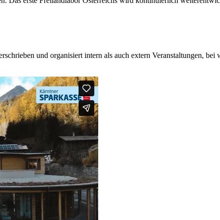
 Das erste Freilandlabor Österreichs wird kontinuierlich weiterentwicke
erschrieben und organisiert intern als auch extern Veranstaltungen, b